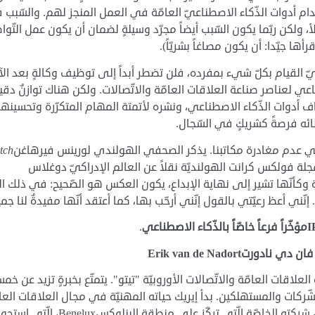
دام أدوات الذّكاء الاصطناعيّ العامّة في العمل المنجز لهم. والسّبب
 ولكن ربّما يكون السّبب أيضاً مجرّد وسيلةٍ لضمان أن يكون عمل التّوا
رأها جيّدا: أن يكون مصاغاً بشريّاً).
عيّ القيام بكلّ شيء بمفرده، فلن تضطر أبداً إلى توظيف وكالةٍ بعد الآ
عي لعناصر صناعة العلاقات العامّة والاتّصالات. ولكن هناك توازنٌ دقي
 أدوات الذّكاء الاصطناعي، ونشره لأتمتة المهام المتكرّرة وتحسينها
ئه فرصةً كشريكٍ في السّجال.
 عدم مغادرة مكاتبنا. يذكر الصحفي الهولندي لورينس فيرهاغن
tch
فولكس كرانت الهولنديّة نقلاً عن العالم الإدراكيّ دوغلاس
D: عندما تبدو المكننة وكأنّها تشير إلى نهاية الإبداع، يكون العكس هو الصّحيح: في ذلك 
نّني أعظ رعيّتي بالقول إنّني أرحّب بها، كما أعتقد أنّها مفيدةٌ لنا جميع
I
مؤخّراً فرعاً خاص
اً بالذّكاء الاصطناعي
.
 فان دي نادورت
Erik van de Nadort
اقات العامّة والاتّصالات الأوروبيّة "تيتو". يتمتّع بخبرةٍ تزيد عن خمس
الشّركات والمستهلكين. بدأ إيريك حياته المهنيّة في مجال العلاقات العا
في وكالةٍ هولنديّة، وبعدها شارك في تأسيس شركته الخاصّة الّتي تركّز على منطقة البنلوكسux