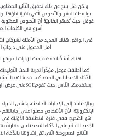
ولكن هل ينتج عن ذلك تحقيق التّأثير المطلوب؟
بواسطة البشر، والنّصوص الّتي يتمّ إنشاؤها بو
غوغل. حيث تُظهر الغالبيّة أنّ النّصوص المكتوبة 
أسرع في الكلمات المفت
في الواقع، هناك العديد من الأمثلة لشركاتٍ نشرت
أمل الحصول على درجاتٍ أفضل
هناك أمثلةٌ انخفضت فيها زيارات الموقع الإلكترونيّ بنسبة 30-50% وانخفض 
الذّكاء الاصطناعي المضحكة. لقد شاهدنا أمثلةً 
يستخدمها النّاس. ح
وبالإضافة إلى الإجابات الخاطئة، يخشى الخبراء 
هو الصّحيح: ففي فترة الانطلاقة الأوّليّة في ا
الجّديد القائم على الذّكاء الاصطناعي مقارنةً ب