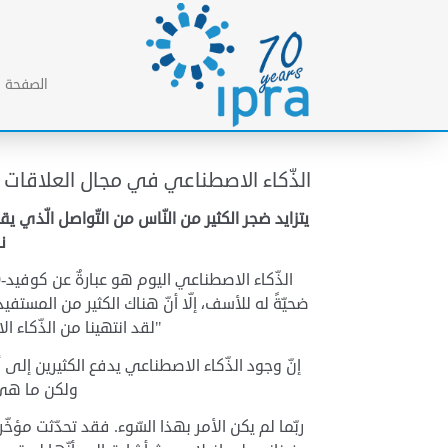
الصفحة ا
الذّكاء الاصطناعي في مجال العلاقات ال
يتزايد ضجر الكثير من الن
اس من التّواصل الّذي يقو
ن
ضحيّةً له للأسف، إلّا أنّ هناك الكثير من المس
"لقد انتهينا من الذّكاء ال
إنّ وجود الذّكاء الاصطناعي يدفع الكثيرين إلى أ
ولكن ما هي آ
ربّما لم يكن الأمر بهذا السّوء. فقد تحدّثت مؤخّ