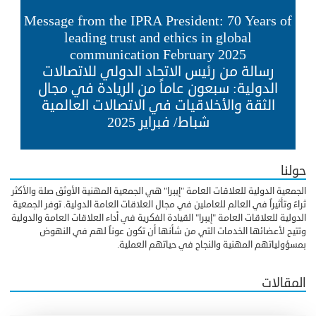
Message from the IPRA President: 70 Years of
leading trust and ethics in global
communication February 2025
رسالة من رئيس الاتحاد الدولي للاتصالات
الدولية: سبعون عاماً من الريادة في مجال
الثقة والأخلاقيات في الاتصالات العالمية
شباط/ فبراير 2025
حولنا
الجمعية الدولية للعلاقات العامة "إيبرا" هي الجمعية المهنية الأوثق صلة والأكثر
ثراءً وتأثيراً في العالم للعاملين في مجال العلاقات العامة الدولية. توفر الجمعية
الدولية للعلاقات العامة "إيبرا" القيادة الفكرية في أداء العلاقات العامة والدولية
وتتيح لأعضائها الخدمات التي من شأنها أن تكون عوناً لهم في النهوض
بمسؤولياتهم المهنية والنجاح في حياتهم العملية.
المقالات