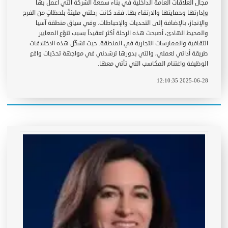
مجال العلاقات العامة الداخلية في بناء سمعة الشركة التي أعمل بها
وإدارتها وحمايتها والارتقاء بها. فقد كانت رحلتي مليئةً بلحظاتٍ من الفرح
والإنجاز، بالإضافة إلى التحديات والإحباطات. وفي سياق منطقة آسيا
والمحيط الهادئ، أصبحت هذه الرحلة أكثر تعقيداً بسبب تنوّع المعايير
الثقافية والممارسات التجارية في المنطقة. حيث تشكّل هذه الاختلافات
طريقة أدائي لعملي، والتي بدورها ترشدني في مواجهة تحدّيات واقع
الوظيفة واغتنام المكاسب التي تأتي معها.
2025-06-28 12:10:35