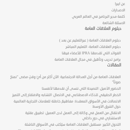
عن ايبرا
الاصدارات
كلمة مدير البرنامج في العالم العربي
الاسئلة الشائعة
دبلوم العلاقات العامة
دبلوم العلاقات العامة ( عبرالتعليم عن بعد )
دبلوم العلاقات العامة- التعليم المباشر
الفوائد التي تقدمها IPRA للأعضاء فيها
برامج تدريب وتأهيل في مجال العلاقات العامة
المقالات
العلاقات العامة من أجل العدالة الاجتماعية: الآن أكثر من أيّ وقتٍ مضى "نمنحُ
صوتاً"
الحضور الأصيل: النصيحة التي ننسى أن نقدمها لأنفسنا
الخطر الحقيقي للذكاء الاصطناعي في الاتصال: التشابه والافتقار إلى التميز
الاتصالات في الأسواق المعقدة: مفاهيمُ خاطئة للعلامات التجارية العالمية
حول الشرق الأوسط
الانتقال من العمل في وكالة إلى العمل لدى العميل: تطبيق عقلية
الاستشاري في دورٍ داخلي
التحول الكبير: مستقبل العلاقات العامة سيُكتب في الأسواق الناشئة