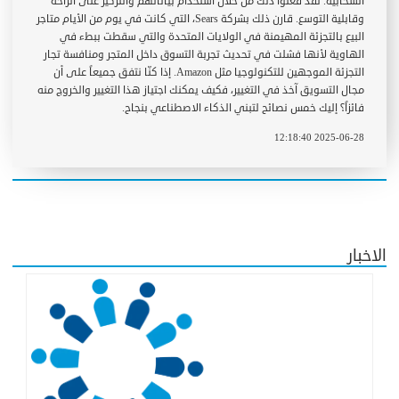
السّحابية. لقد فعلوا ذلك من خلال استخدام بياناتهم والتركيز على الراحة
وقابلية التوسع. قارن ذلك بشركة Sears، التي كانت في يوم من الأيام متاجر
البيع بالتجزئة المهيمنة في الولايات المتحدة والتي سقطت ببطء في
الهاوية لأنها فشلت في تحديث تجربة التسوق داخل المتجر ومنافسة تجار
التجزئة الموجهين للتكنولوجيا مثل Amazon. إذا كنّا نتفق جميعاً على أن
مجال التسويق آخذ في التغيير، فكيف يمكنك اجتياز هذا التغيير والخروج منه
فائزاً؟ إليك خمس نصائح لتبني الذكاء الاصطناعي بنجاح.
2025-06-28 12:18:40
الاخبار