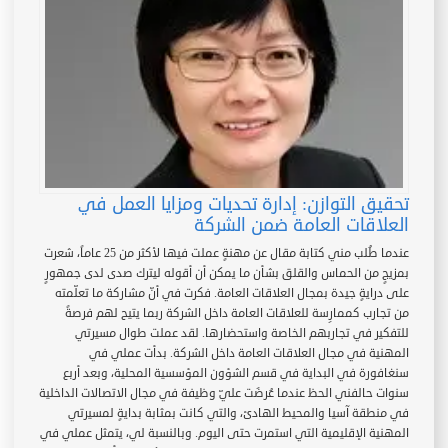
تحقيق التوازن: إدارة تحديات ومزايا العمل في
العلاقات العامة ضمن الشركة
عندما طُلب مني كتابة مقال عن مهنةٍ عملت فيها لأكثر من 25 عاماً، شعرت
بمزيجٍ من الحماس والقلق بشأن ما يمكن أن أقوله ليترك صدى لدى جمهورٍ
على درايةٍ جيدة بمجال العلاقات العامة. فكرت في أنّ مشاركة ما تعلّمته
من تجارب كممارِسة للعلاقات العامة داخل الشركة ربما يتيح لهم فرصةً
للتفكير في تجاربهم الخاصة واستحضارها. لقد عملت طوال مسيرتي
المهنية في مجال العلاقات العامة داخل الشركة. بدأت عملي في
سنغافورة في البداية في قسم الشؤون المؤسسية المحلية، وبعد أربع
سنوات حالفني الحظ عندما عُرضَت عليّ وظيفة في مجال الاتصالات الداخلية
في منطقة آسيا والمحيط الهادئ، والتي كانت بمثابة بدايةٍ لمسيرتي
المهنية الإقليمية التي استمرت حتى اليوم. وبالنسبة لي، يتمثل عملي في