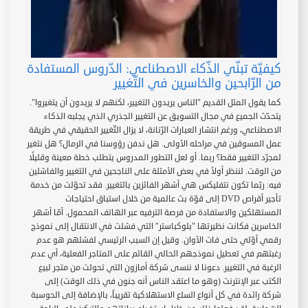
كيفيّة تبنّي الذّكاء الاصطناعي: الدّروس المستفادة
من الرّابحين والخاسرين في التّغيير
كما يقول المثل القديم "الناس يريدون التغيير، لكنهم لا يريدون أن يتغيروا".
يتحدّث الجميع في مجال التسويق عن التغيير الجذري الذي يجلبه الذكاء
الاصطناعي، ورغم انتشار العبارات الرّنانة، لا يزال التّغيير الحقيقي في طريقة
عمل المسوقين في مراحله الأولى. هل ندفن رؤوسنا في الرمال؟ هل نتغير
لمجرّد التغيير فقط؟ ربما. أو لعل التطور المدروس يتطلب خطة معينة وقليلًا
من الوقت. لننظر أولاً في بعض الأمثلة على الناجحين في التغيير والفاشلين
فيه: ربّما تكون نتفليكس هي أشهر الفائزين بالتغيير. فقد تحوّلت من خدمة
تأجير أقراص DVD إلى قوّة بث عالمية من خلال استباق احتياجات
المستهلكين والاستفادة من فرصة الترفيه عبر الهاتف المحمول. أمّا أشهر
الخاسرين فكانت نظيرتها "بلوكباستر" التي فشلت في الانتقال إلى نموذج
رقمي أوّلي حتى فات الأوان. وقيل إن السبب الرئيسي لفشلهم هو عدم
رغبتهم في تعطيل نموذجهم الحالي القائم على المتاجر الفعلية، أي عدم
الرغبة في التغيير. دعونا لا ننسى شركة أمازون التي تحولت من متجر لبيع
الكتب عبر الإنترنت (وهو ما اعتقد الناس أنه جنون في ذلك الوقت) إلى
شركة رائدة في كل أنواع السلع الاستهلاكية تقريباً، بالإضافة إلى الحوسبة