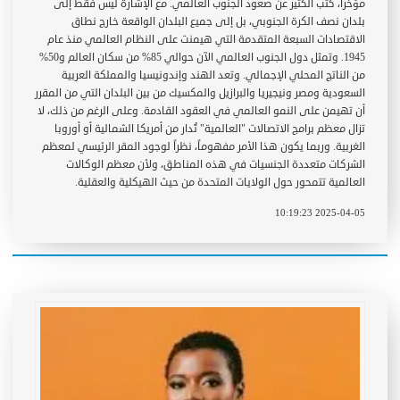
مؤخراً، كُتب الكثير عن صعود الجنوب العالمي. مع الإشارة ليس فقط إلى
بلدان نصف الكرة الجنوبي، بل إلى جميع البلدان الواقعة خارج نطاق
الاقتصادات السبعة المتقدمة التي هيمنت على النظام العالمي منذ عام
1945. وتمثل دول الجنوب العالمي الآن حوالي 85% من سكان العالم و50%
من الناتج المحلي الإجمالي. وتعد الهند وإندونيسيا والمملكة العربية
السعودية ومصر ونيجيريا والبرازيل والمكسيك من بين البلدان التي من المقرر
أن تهيمن على النمو العالمي في العقود القادمة. وعلى الرغم من ذلك، لا
تزال معظم برامج الاتصالات "العالمية" تُدار من أمريكا الشمالية أو أوروبا
الغربية. وربما يكون هذا الأمر مفهوماً، نظراً لوجود المقر الرئيسي لمعظم
الشركات متعددة الجنسيات في هذه المناطق، ولأن معظم الوكالات
العالمية تتمحور حول الولايات المتحدة من حيث الهيكلية والعقلية.
2025-04-05 10:19:23