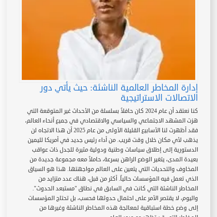
إدارة المخاطر العالمية الناشئة: حيث يأتي دور
الاتصالات الاستراتيجية
كنا نعتقد أن عام 2024 كان حافلاً بسلسلة من الأحداث غير المتوقعة التي
هزت المشهد الاجتماعي والسياسي والاقتصادي في جميع أنحاء العالم،
فقد أظهرت لنا الأسابيع القليلة الأولى من عام 2025 أن هذا الاتجاه لن
يذهب لأي مكان خلال وقت قريب. من أداء رئيس جديد في أمريكا لليمين
الدستورية إلى إطلاق سياسات وطنية ودولية مثيرة للجدل ذات عواقب
بعيدة المدى، يتغير الوضع الراهن بسرعة، حاملاً معه مجموعة جديدة من
المخاوف والتحديات التي يتعين على العالم مواجهتها. هذا هو السياق
الذي تعمل فيه المؤسسات حالياً. أكثر من قبل، هناك عدد متزايد من
المخاطر الناشئة التي كانت في السابق في نطاق "مستبعد الحدوث".
واليوم، لا يقتصر الأمر على احتمال حدوثها فحسب، بل تحتاج المؤسسات
إلى وضع خطة استباقية لمعالجة هذه المخاطر الناشئة وغيرها من