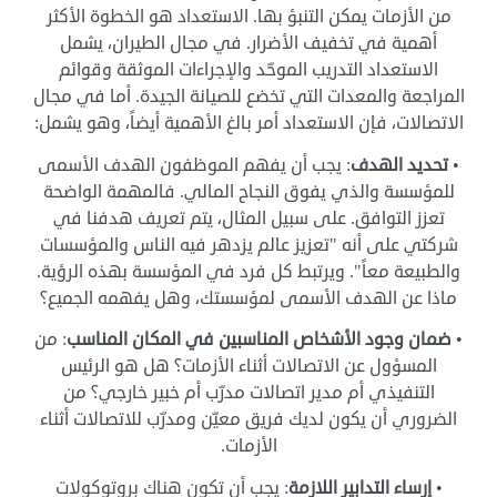
من الأزمات يمكن التنبؤ بها. الاستعداد هو الخطوة الأكثر
أهمية في تخفيف الأضرار. في مجال الطيران، يشمل
الاستعداد التدريب الموحّد والإجراءات الموثقة وقوائم
المراجعة والمعدات التي تخضع للصيانة الجيدة. أما في مجال
الاتصالات، فإن الاستعداد أمر بالغ الأهمية أيضاً، وهو يشمل:
•
تحديد الهدف
: يجب أن يفهم الموظفون الهدف الأسمى
للمؤسسة والذي يفوق النجاح المالي. فالمهمة الواضحة
تعزز التوافق. على سبيل المثال، يتم تعريف هدفنا في
شركتي على أنه "تعزيز عالم يزدهر فيه الناس والمؤسسات
والطبيعة معاً". ويرتبط كل فرد في المؤسسة بهذه الرؤية.
ماذا عن الهدف الأسمى لمؤسستك، وهل يفهمه الجميع؟
•
ضمان وجود الأشخاص المناسبين في المكان المناسب
: من
المسؤول عن الاتصالات أثناء الأزمات؟ هل هو الرئيس
التنفيذي أم مدير اتصالات مدرّب أم خبير خارجي؟ من
الضروري أن يكون لديك فريق معيّن ومدرّب للاتصالات أثناء
الأزمات.
•
إرساء التدابير اللازمة
: يجب أن تكون هناك بروتوكولات