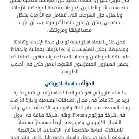
في تاريخ الطيران، انتهت العديد من المواقف الصعبة بشكلٍ
جيد بسبب اتّباع الطيارين لإجراءات منظمة لمواجهة الأزمات.
وبالمثل، فإن الشركات التي تتعامل مع الأزمات بشكل
منهجي يمكن أن تخرج منها أكثر قوة، بعد أن عزّزت
مصداقيتها ومرونتها.
فمن خلال اعتماد استراتيجية تواصل جيدة الإعداد وهادئة
ومنضبطة، يمكن للمؤسسات إدارة الأزمات بفعالية والحفاظ
على ثقة الموظفين وأصحاب المصلحة والجمهور - تمامًا كما
يضمن الطيارون المتمرّسون الهبوط الآمن حتى في أصعب
الظروف.
المؤلّف
جاسيك لاوريكي
جاسيك فاوريكي هو خبير اتصالات استراتيجي يتمتع بخبرة
تزيد عن 25 عاماً في مجال العلاقات الإعلامية وإدارة الأزمات
وبناء السمعة. منذ عام 2012 وهو يقود الاتصالات في بولندا
في شركة فورتوم Fortum، وهي شركة طاقة في دول
الشمال الأوروبي. وهو يعمل أيضاً مستشاراً مستقلاً
للعلاقات العامة متخصصاً في الاتصالات الاستراتيجية.
ولشغفه بالطيران، يحمل جاسيك رخصة طيار خاص، وقد قدم