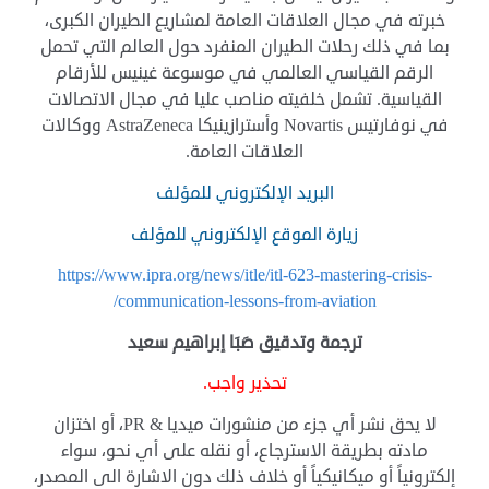
خبرته في مجال العلاقات العامة لمشاريع الطيران الكبرى،
بما في ذلك رحلات الطيران المنفرد حول العالم التي تحمل
الرقم القياسي العالمي في موسوعة غينيس للأرقام
القياسية. تشمل خلفيته مناصب عليا في مجال الاتصالات
في نوفارتيس Novartis وأسترازينيكا AstraZeneca ووكالات
العلاقات العامة.
البريد الإلكتروني للمؤلف
زيارة الموقع الإلكتروني للمؤلف
https://www.ipra.org/news/itle/itl-623-mastering-crisis-
communication-lessons-from-aviation/
ترجمة وتدقيق صَبَا إبراهيم سعيد
تحذير واجب.
لا يحق نشر أي جزء من منشورات ميديا & PR، أو اختزان
مادته بطريقة الاسترجاع، أو نقله على أي نحو، سواء
إلكترونياً أو ميكانيكياً أو خلاف ذلك دون الاشارة الى المصدر،