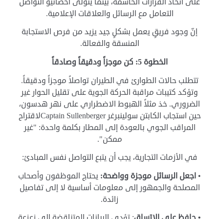
على اتخاذ القرارات الحاسمة، بينما يتولّى أخصائيو التواصل
التعامل مع الرسائل والعلاقات الإعلامية.
إنّ وجود فريقٍ يعمل بشكلٍ جيد يزيد من فرص الاستجابة
المنسقة والفعالة.
الخطوة 5: كن موجزاً ودقيقاً وصادقاً
تتطلب حالات الطوارئ في الطيران تواصلاً موجزاً ودقيقاً.
وتؤكد كتيبات مراقبة الحركة الجوية على تقليل الحوار غير
الضروري. خذ مثلاً الهبوط الاضطراري على نهر هدسون،
حين استجاب الكابتن سولينبرغر Captain Sullenbergerلاقتراح
المراقب الجوي بالعودة إلى المطار بكلمة واحدة: "غير
ممكن".
في الأزمات التجارية، يجب أن يتبع التواصل نفس المبادئ:
•
اجعل الرسائل موجزة وواضحة:
يحتاج الموظفون وأصحاب
المصلحة والجمهور إلى معلومات أساسية لا إلى تفاصيل
زائدة.
• حافظ على الاتساق
: تؤدي البيانات المتناقضة إلى زعزعة