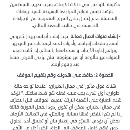
مكتوبة للتواصل في حالات الأزمات، ويجب تدريب الموظفين
عليها. تضمن قوائم المراجعة البسيطة للسيناريوهات
المحتملة عدم إغفال حتى الفرق المتمرسة عن الإجراءات
الحاسمة في حالات الضغط العالي.
•
إنشاء قنوات اتصال فعالة
: يجب إنشاء أنظمة بريد إلكتروني
آمنة، ومنصات إنترانت، وأدوات لعقد اجتماعات عبر الفيديو،
وبرامج إدارة الأزمات واستخدامها بانتظام. إذا كانت هذه
القنوات غير مألوفة أو غير موثوقة، فلن تؤدي الغرض منها
عند وقوع أزمة.
الخطوة 2: حافظ على هدوئك وقم بتقييم الموقف
هناك قول مأثور في مجال الطيران: "عندما تواجه حالة
طوارئ، أول شيء يجب عليك فعله هو ضبط ساعتك." تؤكد
هذه العبارة على أهمية التريّث لتقييم الموقف قبل التصرّف.
في مجال الطيران، يمكن أن تكون ردود الفعل الفورية قاتلة
إذا لم يتم التفكير فيها بعناية. وبالمثل، في اتصالات الأزمات،
يمكن أن يؤدي التسرّع في إصدار بيان أو تطبيق أحد الحلول
دون فهمٍ كامل للموقف إلى إلحاق الضّرر أكثر من النّفع.