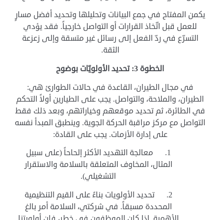
يكمن المفتاح في جمع البيانات وتحليلها وتحديد أفضل مسارٍ
للعمل قبل اتّخاذ القرارات أو التواصل خارجياً. فقد يؤدي
التسرّع في ردّ الفعل إلى رسائل غير متسقة وإلى زعزعة
الثقة.
الخطوة 3: تحديد الأولويّات بوضوح
في مجال الطيران، القاعدة في حالات الطوارئ هي:
الطيران، والملاحة، والتواصل. يجب على الطيارين أولاً التحكم
في الطائرة، ثم تحديد موقعهم وخياراتهم، وبعد ذلك فقط
التواصل مع مركز مراقبة الحركة الجوية. وينطبق المبدأ نفسه
على إدارة الأزمات. يجب على القادة:
1.
معالجة التهديد الأكثر إلحاحاً (على سبيل
المثال، المخاوف المتعلقة بالسلامة والاستقرار
التشغيلي).
2.
تحديد الأولويات بناءً على القيم التنظيمية
المحددة مسبقاً. في شركتي، السلامة أمر بالغ
الأهمية. إذا كان الموظفون في خطر، فإن أولويتنا