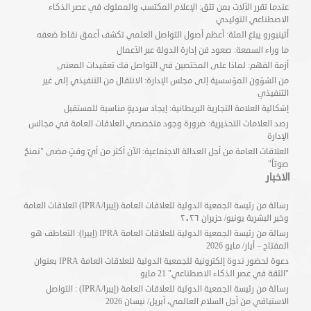
عندما تقرر الآلات بمن تثق: الإعلام المكتسب والمملوك في عصر الذكاء
الاصطناعي التوليدي
أتينبورو يبلغ المئة: أعظم أصول التواصل العلمي تكشف أعمق نقاط ضعفه
ما وراء السمعة: صعود فن إدارة الدولة عبر الأعمال
أزمة الفهم: لماذا على المختصين في التواصل فك تعقيدات المعنى
من الشؤون المؤسسية إلى مجلس الإدارة: الانتقال من التنفيذي إلى غير
التنفيذي
إشكالية العلامة التجارية البريطانية: إيجاد سرديةٍ مناسبة للمستقبل
رصد العلامات التحذيرية: ضرورة وجود متخصصي العلاقات العامة في مجالس
الإدارة
العلاقات العامة من أجل العدالة الاجتماعية: الآن أكثر من أيّ وقتٍ مضى "نمنحُ
صوتاً"
الاخبار
رسالة من رئيسة الجمعية الدولية للعلاقات العامة (إيبرا/IPRA) العلاقات العامة
وخير البشرية يونيو/ حزيران ٢٠٢٦
رسالة من رئيسة الجمعية الدولية للعلاقات العامة IPRA (إيبرا): التعاطف هو
المفتاح – أيار/ مايو 2026
دعوة لحضور ندوة إلكترونية للجمعية الدولية للعلاقات العامة IPRA بعنوان
"الثقة في عصر الذكاء الاصطناعي" 21 مايو
رسالة من رئيسة الجمعية الدولية للعلاقات العامة (إيبرا/IPRA) : التواصل
الاستباقي من أجل السلام العالمي، أبريل/ نيسان 2026