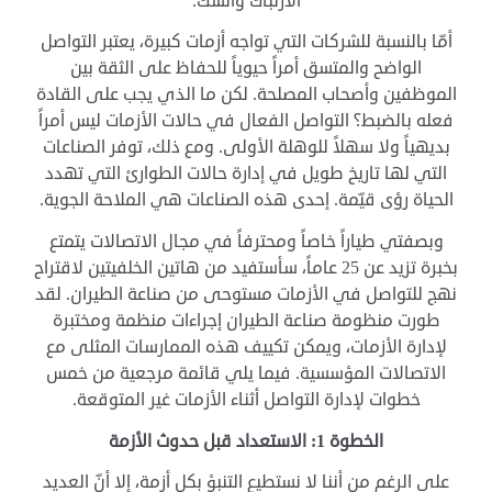
الارتباك والشك.
أمّا بالنسبة للشركات التي تواجه أزمات كبيرة، يعتبر التواصل
الواضح والمتسق أمراً حيوياً للحفاظ على الثقة بين
الموظفين وأصحاب المصلحة. لكن ما الذي يجب على القادة
فعله بالضبط؟ التواصل الفعال في حالات الأزمات ليس أمراً
بديهياً ولا سهلاً للوهلة الأولى. ومع ذلك، توفر الصناعات
التي لها تاريخ طويل في إدارة حالات الطوارئ التي تهدد
الحياة رؤى قيّمة. إحدى هذه الصناعات هي الملاحة الجوية.
وبصفتي طياراً خاصاً ومحترفاً في مجال الاتصالات يتمتع
بخبرة تزيد عن 25 عاماً، سأستفيد من هاتين الخلفيتين لاقتراح
نهج للتواصل في الأزمات مستوحى من صناعة الطيران. لقد
طورت منظومة صناعة الطيران إجراءات منظمة ومختبرة
لإدارة الأزمات، ويمكن تكييف هذه الممارسات المثلى مع
الاتصالات المؤسسية. فيما يلي قائمة مرجعية من خمس
خطوات لإدارة التواصل أثناء الأزمات غير المتوقعة.
الخطوة 1: الاستعداد قبل حدوث الأزمة
على الرغم من أننا لا نستطيع التنبؤ بكل أزمة، إلا أنّ العديد