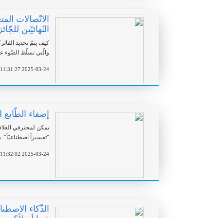
الاتّصالات الم
النّهائيّين للجّائ
والّتي تسلّط الضّوء على د
2025-03-24 11:31:27
إضفاء الطّابع 
يمكن لمحترفي العلاقات
"تفسيراً اصطناعيّاً". بقلم 
2025-03-24 11:32:02
الذّكاء الاصطن