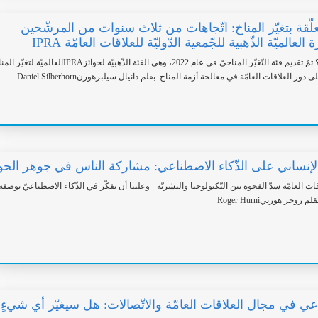
تعلّقة بتغيّر المناخ: اتّجاهات من ثلاث سنوات من المرشّحين
زة العالميّة الذّهبية للجّمعية الدّوليّة للعلاقات العامّة IPRA
كيف يتمّ تحديد الفائز؟ تمّ تقديم فئة التّغيّر المناخيّ في عام 2022، وهي الفئة الذّهبيّة لجوائزIPRAالعالميّ
ور العلاقات العامّة في معالجة أزمة المناخ. بقلم دانيال سيلبرهورنDaniel Silberhorn
الإنساني على الذّكاء الاصطناعي: مشاركة الناس في جوهر الحو
 العامّة سدّ الفجوة بين التّكنولوجيا والبشريّة - وعلينا أن نفكّر في الذّكاء الاصطناعيّ بوصفه
روجر هورنيRoger Hurni
اعي في مجال العلاقات العامّة والاتّصالات: هل سيغيّر أي شيءٍ