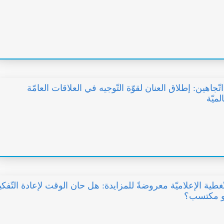
تّجاهين: إطلاق العنان لقوّة التّوجيه في العلاقات العامّة
لميّة
ّغطية الإعلاميّة معروضةً للمزايدة: هل حان الوقت لإعادة التّفكي
و مكتسب؟