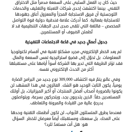
حيث كان رد الفعل السلبي على السمعة مدمراً مثل الاختراق
التقني. بينما اكتشفت إحدى شركات التعبئة والتغليف والخدمات
اللوجستية أن فريق الاستجابة المجزأ والمعزول أعاق جهودها
للاستجابة بفعالية. كما أدركت علامة فندقية دولية قوة التواصل
المخصص – فاللغة التي تلقى صدى لدى الجهات التنظيمية قد لا
تُطمئن الضيوف أو المستثمرين.
جدول أعمالٍ جديد في قاعة الاجتماعات التنفيذية
لم يعد الخطر الإلكتروني مجرد مشكلةٍ تقنية في أقسام تكنولوجيا
المعلومات. بل تحوّل إلى قضيةٍ استراتيجية تمس السمعة والمال.
فقد تؤثر الطريقة التي تدير بها الشركة أسوأ أيامها على مستقبلها
أكثر من الحدث الإلكتروني نفسه.
وفي عالمٍ يتمّ فيه اكتشاف 309,000 نوع جديد من البرامج الضارة
يومياً، يكون الثابت الوحيد هو الشك. الفائزون في هذا المشهد لن
يكونوا بالضرورة أصحاب أفضل المنتجات أو أكبر الميزانيات، بل أولئك
المستعدين حقاً: الذين يتدربون بجد، ويتحركون بسرعة، ويتواصلون
بدرجةٍ عالية من القيادة والمرونة والتعاطف.
فعندما يطرق المتسللون الأبواب، لن تكون أنظمتك التقنية وحدها
على المحك. بل سمعتك ومستقبلك أيضاً معرضان للخطر. السؤال
هو: هل أنت مستعدٌ للرد؟