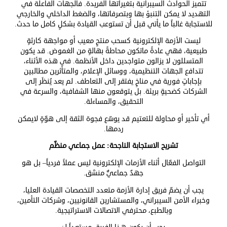
تتميز الحوادث السيبرانية بتغيراتها الفريدة. فالجهات الفاعلة في
التهديد لا يمكن التنبؤ بها وبتصرفاتها، والضغط الداخلي والخارجي
للاستجابة غالباً ما يأتي قبل أن تستوعب القيادة بشكلٍ كامل ما حدث.
ليست الأزمة الإلكترونية كسحب منتحٍ معيب أو مواجهة كارثةٍ
طبيعية، فهي عادةً ماتكون محاطةً بهالةٍ من الغموض. قد يكون
المتسللون لا يزالون متواجدين داخل الأنظمة. في هذه الأثناء،
تتدافع الجهات التنظيمية، ووسائل الإعلام، والمتأثرين مطالبين
بإجاباتٍ فورية في مناخٍ يفتقر إلى التعاطف. لم يعد يُنظَر إلى
الشركات كضحيةٍ بريئة. بل يتوقعون منها الشفافية، والسرعة في
التحقيق، والمساءلة.
أي تأخير أو محاولة للتعتيم قد يوسّع فجوة الثقة إلى هوّةٍ لايمكن
ردمها
.
تشريح الاستجابة الناجحة: عمل جماعي منظّم
التواصل الفعّال أثناء الأزمات الإلكترونية ليس عملاً فردياً– بل هو
جهدٌ جماعيٌّ منسَّق.
يجب أن يضمّ فريق إدارة الأزمة متعدد التخصصات القيادة العليا،
وخبراء الأمن السيبراني، والمستشارين القانونيين، وشركات التأمين،
وبالطبع، محترفي الاتصالات الاستراتيجية.