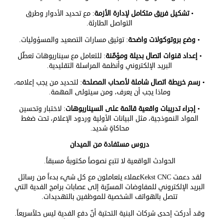
•
تشكيل فريق متكامل لإدارة الأزمة
: مع تحديد الأدوار وطرق
التواصل الطارئة.
•
وضع بروتوكولات واضحة
: توثيق مسارات التصعيد والمسؤوليات.
•
إعداد قنوات اتصال بديلة ومؤمّنة
: للتعامل مع سيناريوهات تعطّل
البريد الإلكتروني وأنظمة المراسلة التقليدية.
•
رسم خريطة اتصال شاملة لأصحاب المصلحة
: لتحديد من يجب إعلامه،
وماذا يجب أن يعرف، ومن سيتولى المهمة.
•
إجراء تدريبات واقعية قائمة على السيناريوهات
: لاختبار وتحسين
المواد النموذجية، مثل البيانات الأولية وردود الإعلام، تحت ضغط
محاكاةٍ شديد.
دروس مستفادة من الميدان
الحوادث الواقعية لا تتبع نصوصاً مكتوبةً مسبقاً.
لقد دعمت
Kekst CNC
عملاء يتعاملون مع كل شيء بدءاً من رسائل
البريد الإلكتروني للمفاوضات المسرّبة إلى عصابات برامج الفدية التي
تتصل بالهواتف الشخصية للموظفين بالتهديدات.
وقد أدركت إحدى شركات البنية التحتية أنّ دفع الفدية ليس حلاًسريعاً.