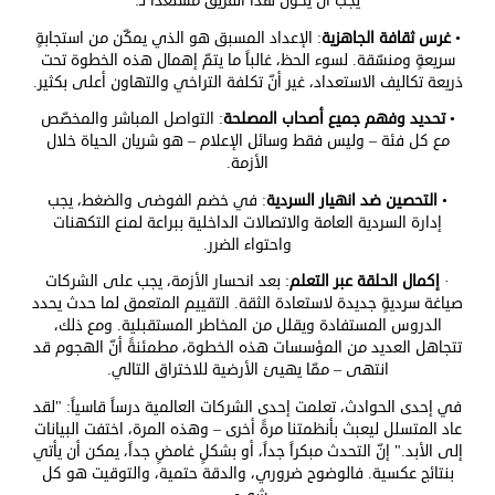
يجب أن يكون هذا الفريق مستعداً لـ:
•
غرس ثقافة الجاهزية
: الإعداد المسبق هو الذي يمكّن من استجابةٍ
سريعةٍ ومنسّقة. لسوء الحظ، غالباً ما يتمّ إهمال هذه الخطوة تحت
ذريعة تكاليف الاستعداد، غير أنّ تكلفة التراخي والتهاون أعلى بكثير.
•
تحديد وفهم جميع أصحاب المصلحة
: التواصل المباشر والمخصّص
مع كل فئة – وليس فقط وسائل الإعلام – هو شريان الحياة خلال
الأزمة.
•
التحصين ضد انهيار السردية
: في خضم الفوضى والضغط، يجب
إدارة السردية العامة والاتصالات الداخلية ببراعة لمنع التكهنات
واحتواء الضرر.
·
إكمال الحلقة عبر التعلم
: بعد انحسار الأزمة، يجب على الشركات
صياغة سرديةٍ جديدة لاستعادة الثقة. التقييم المتعمق لما حدث يحدد
الدروس المستفادة ويقلل من المخاطر المستقبلية. ومع ذلك،
تتجاهل العديد من المؤسسات هذه الخطوة، مطمئنةً أنّ الهجوم قد
انتهى – ممّا يهيئ الأرضية للاختراق التالي.
في إحدى الحوادث، تعلمت إحدى الشركات العالمية درساً قاسياً: "لقد
عاد المتسلل ليعبث بأنظمتنا مرةً أخرى – وهذه المرة، اختفت البيانات
إلى الأبد." إنّ التحدث مبكراً جداً، أو بشكلٍ غامضٍ جداً، يمكن أن يأتي
بنتائج عكسية. فالوضوح ضروري، والدقة حتمية، والتوقيت هو كل