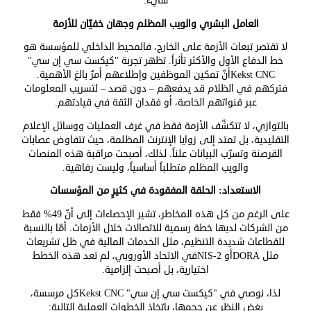
شيء.
العامل البشري والويب المظلم وجهان خفيّان للأزمة
لا تقتصر تبعات الأزمة على الخارج، فالمحيط الداخلي للمؤسسة هو
خط الدفاع الأول والأكثر تأثراً. تظهر تجربة "كيكست سي إن سي"
Kekst CNC
أنّ تمكين الموظفين وإطلاعهم أمرٌ بالغ الأهمية.
فتركهم في الظلام قد يدفعهم – دون قصد – لتسريب المعلومات
عبر قنواتهم الخاصة، أو فقدان الثقة في قيادتهم.
بالتوازي، لا تتكشّف الأزمة فقط في غرف العمليات ووسائل الإعلام
التقليدية، بل تمتد إلى زوايا الإنترنت المظلمة، حيث تتفاوض عصابات
القرصنة وتسرّب البيانات علناً. لذلك، أصبحت مراقبة هذه المنصات
والويب المظلم متطلباً أساسياً، وليست رفاهية.
الاستعداد: الحلقة المفقودة في كثيرٍ من المؤسسات
على الرغم من كل هذه المخاطر، تشير الإحصاءات إلى أنّ 49% فقط
من الشركات لديها خطة رسمية للاتصالات خلال الأزمات. أمّا بالنسبة
للقطاعات شديدة التنظيم، مثل الخدمات المالية في ظل تشريعات
مثل
DORA
أو
NIS-2
في الاتحاد الأوروبي، لم تعد هذه الخطط
اختيارية، بل أصبحت إلزامية.
لذا، نوصي في "كيكست سي إن سي"
Kekst CNC
كل مرسسة،
بغض النظر عن حجمها، باتخاذ الخطوات العملية التالية: