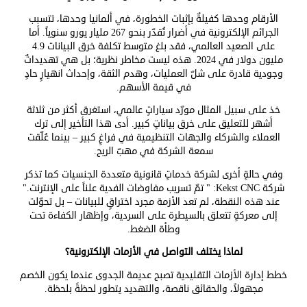
الأرقام وحدها كفيلةٌ بإثبات الخطورة، في ألمانيا وحدها، تتسبب
الجرائم الإلكترونية في أضرار تُقدّر بنحو 267 مليار يورو سنوياً. أما
على الصعيد العالمي، فقد بلغ متوسط تكلفة خرق البيانات 4.9
مليون دولار في 2024. هذه ليست مخاطر نظرية؛ بل هي تهديداتٌ
وجودية قادرة على شلّ العمليات، وهدم الثقة، وإحداث انهيارٍ حادٍ
في قيمة الأسهم.
خذ على سبيل المثال مورّد سياراتٍ عالمي، استغرق أكثر من ثلاثة
أشهر للتعليق على خرق بياناتٍ كبير. أدى هذا التأخير إلى ترك
العملاء والشركاء والجهات التنظيمية في فراغٍ كبير – بينما عُلّقت
سمعة الشركة في مهبّ الريح.
وفي حالةٍ أخرى لشركة خدماتٍ قانونية متعددة الجنسيات كما تذكر
شركة
Kekst CNC
: " تمّ تسريب مفاوضات الفدية علناً على الإنترنت."
عند هذه النقطة، لم تعد الأزمة مجرد اختراقٍ للبيانات – بل تحوّلت
إلى معركةٍ تتعلق بالسيطرة على السردية، وإظهار الكفاءة تحت
وطأة الضغط.
لماذا يختلف التواصل في الأزمات الإلكترونية؟
خطط إدارة الأزمات التقليدية تصبح عديمة الجدوى عندما يكون الخصم
مجهولاً، والحقائق ناقصة، والتهديد يتطور لحظةً بلحظة.