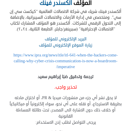
المؤلّف
ألكسندر فينك
ألكسندر فينك شريك في شركة الاتصالات العالمية "كيكست سي إن
سي". ومتخصص في إدارة الأزمات والاتصالات السيبرانية، بالإضافة
إلى التحول الرقمي للشركات. ألكسندر هو المؤلف المشارك لكتاب
"الاتصالات الإحترافية" (سبرينغر/جابلر، الطبعة الثانية، ٢٠٢٤).
البريد الإلكتروني للمؤلف
زيارة الموقع الإلكتروني للمؤلف
https://www.ipra.org/news/itle/itl-641-when-the-hackers-come-
calling-why-cyber-crisis-communication-is-now-a-boardroom-
imperative/
ترجمة وتدقيق صَبَا إبراهيم سعيد
تحذير واجب.
لا يحق نشر أي جزء من منشورات ميديا & PR، أو اختزان مادته
بطريقة الاسترجاع، أو نقله على أي نحو، سواء إلكترونياً أو ميكانيكياً
أو خلاف ذلك دون الاشارة الى المصدر، تحت طائلة المساءلة
القانونية
يرجى التواصل لطلب إذن الاستخدام: