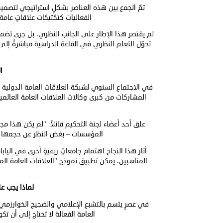
تمّ الجمع بين هذه العناصر بشكلٍ استراتيجي لتصميم
الفعاليات كتكتيكات علاقاتٍ عامة ت
لم يقتصر هذا الإطار على الجانب النظري، بل جرى تضمي
تحوّل التعلم النظري في القاعة الدراسية مباشرةً إلى ق
ا
في الاجتماع السنوي لشبكة العلاقات العامة الدولية (
المشاركات من كبرى وكالات العلاقات العامة العالم
علق أحد أعضاء لجنة التحكيم قائلاً: "لم يكن هذا مج
المؤسسات – بغض النظر عن حجمها أو 
أثار هذا النجاح اهتمام جامعاتٍ ريفيةٍ أخرى في الي
المناسبين، يمكن تطبيق نموذج "العلاقات العامة المت
لماذا يجب ع
في عصرٍ يتسم بالتشبع الإعلامي والضجيج الخوارزمي، 
العامة الفعالة لا تحتاج إلى أن 