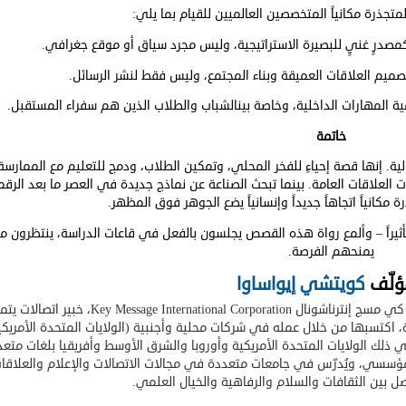
متجذرة مكانياً المتخصصين العالميين للقيام بما يلي:
 كمصدرٍ غنيٍ للبصيرة الاستراتيجية، وليس مجرد سياق أو موقع جغرافي.
لتصميم العلاقات العميقة وبناء المجتمع، وليس فقط لنشر الرسائل.
ة المهارات الداخلية، وخاصة بين
الشباب والطلاب الذين هم سفراء المستقبل.
خاتمة
. إنها قصة إحياءٍ للفخر المحلي، وتمكين الطلاب، ودمج للتعليم مع الممارسة
 العلاقات العامة. بينما تبحث الصناعة عن نماذج جديدة في العصر ما بعد الرق
 مكانياً اتجاهاً جديداً وإنسانياً يضع الجوهر فوق المظهر.
ثيراً – وألمع رواة هذه القصص يجلسون بالفعل في قاعات الدراسة، ينتظرون م
يمنحهم الفرصة.
ؤلّف
كويتشي إيواساوا
 كي مسج إنترناشونال
Key Message International Corporation
، خبير اتصالات يتم
، اكتسبها من خلال عمله في شركات محلية وأجنبية (الولايات المتحدة الأمريكي
لك الولايات المتحدة الأمريكية وأوروبا والشرق الأوسط وأفريقيا بلغات متعد
لمؤسسي، ويُدرّس في جامعات متعددة في مجالات الاتصالات والإعلام والعلاقا
ل بين الثقافات والسلام والرفاهية والخيال العلمي.