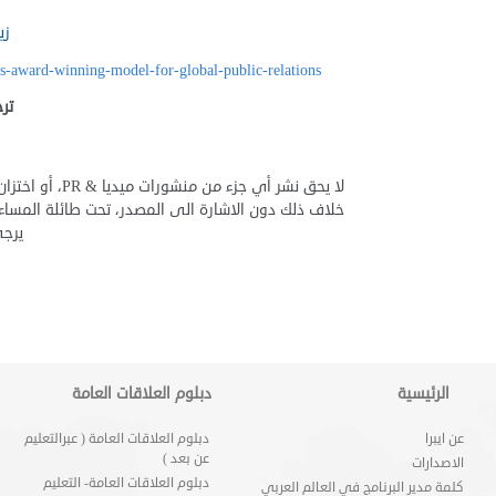
زي
ys-award-winning-model-for-global-public-relations/
تر
لا يحق نشر أي ج
خلاف ذلك دون الاشارة الى المصدر، تحت طائلة المساءلة
يرجى
الرئيسية
دبلوم العلاقات العامة
عن ايبرا
دبلوم العلاقات العامة ( عبرالتعليم
عن بعد )
الاصدارات
دبلوم العلاقات العامة- التعليم
كلمة مدير البرنامج في العالم العربي