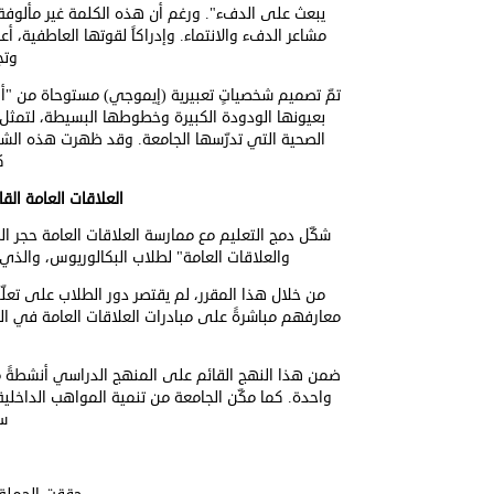
يبعث على الدفء". ورغم أن هذه الكلمة غير مألوفة خ
مشاعر الدفء والانتماء. وإدراكاً لقوتها العاطفية، أع
وتج
تمّ تصميم شخصياتٍ تعبيرية (إيموجي) مستوحاة من "أز
بعيونها الودودة الكبيرة وخطوطها البسيطة، لتمثل 
الصحية التي تدرّسها الجامعة. وقد ظهرت هذه الشخص
ك
العلاقات العامة الق
شكّل دمج التعليم مع ممارسة العلاقات العامة حجر ا
والعلاقات العامة" لطلاب البكالوريوس، وال
من خلال هذا المقرر، لم يقتصر دور الطلاب على تعل
معارفهم مباشرةً على مبادرات العلاقات العامة في الجامع
ضمن هذا النهج القائم على المنهج الدراسي أنشطةً مستد
واحدة. كما مكّن الجامعة من تنمية المواهب الداخلي
سم