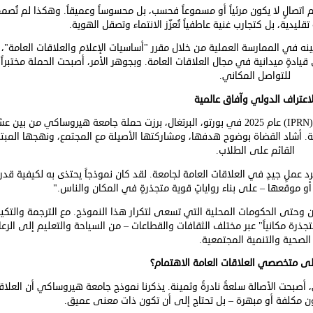
 اتصالٍ لا يكون مرئياً أو مسموعاً فحسب، بل محسوساً وعميقاً. وهكذا لم تُصم
قليدية، بل كتجارب غنية عاطفياً تُعزِّز الانتماء وتصقل الهوية.
نه في الممارسة العملية من خلال مقرر "أساسيات الإعلام والعلاقات العامة"،
يادةٍ ميدانية في مجال العلاقات العامة. وبجوهر الأمر، أصبحت الحملة مختبراً ح
للتواصل المكاني.
لاعتراف الدولي وآفاق عالمية
IPRN
) عام 2025 في بورتو، البرتغال، برزت حملة جامعة هيروساكي من بين ع
ية. أشاد القضاة بوضوح هدفها، ومشاركتها الأصيلة مع المجتمع، ونهجها المبتك
القائم على الطلاب.
رد عملٍ جيدٍ في العلاقات العامة لجامعة. لقد كان نموذجاً يحتذى به لكيفية قدر
موقعها – على بناء رواياتٍ قوية متجذرةٍ في المكان والناس."
ابان وحتى الحكومات المحلية التي تسعى لتكرار هذا النموذج. مع الترجمة والتك
جذرة مكانياً" عبر مختلف الثقافات والقطاعات – من السياحة والتعليم إلى الرعا
الصحية والتنمية المجتمعية.
لى متخصصي العلاقات العامة الاهتمام؟
أصبحت الأصالة سلعةً نادرةً وثمينة. يذكرنا نموذج جامعة هيروساكي أن العلاق
تكون مكلفة أو مبهرة – بل تحتاج إلى أن تكون ذات معنى عميق.