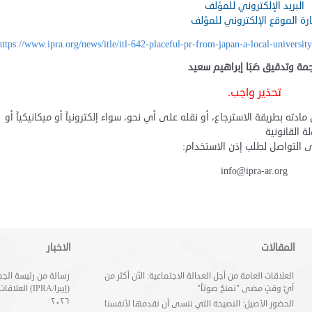
البريد الإلكتروني للمؤلف
ارة الموقع الإلكتروني للمؤلف
https://www.ipra.org/news/itle/itl-642-placeful-pr-from-japan-a-local-universit
جمة وتدقيق صَبَا إبراهيم سعيد
تحذير واجب.
زء من منشورات ميديا & PR، أو اختزان مادته بطريقة الاسترجاع، أو نقله على أي نحو، سواء إلكترونياً أو ميكانيكياً أو
 القانونية
 التواصل لطلب إذن الاستخدام:
info@ipra-ar.org
المقالات
الاخبار
العلاقات العامة من أجل العدالة الاجتماعية: الآن أكثر من
رسالة من رئيسة الجم
أيّ وقتٍ مضى "نمنحُ صوتاً"
(إيبرا/IPRA) 
٢٠٢٦
الحضور الأصيل: النصيحة التي ننسى أن نقدمها لأنفسنا