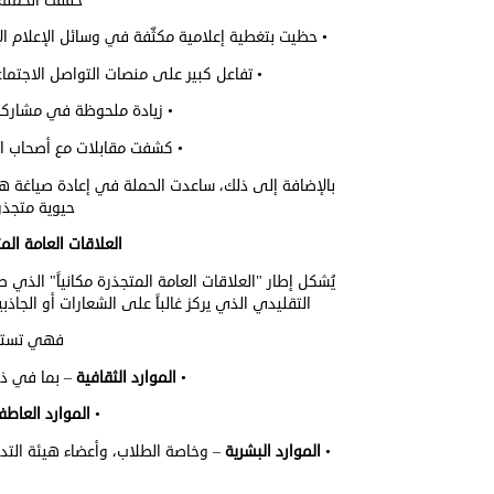
حققت الحملة ن
• حظيت بتغطية إعلامية مكثّفة في وسائل الإعلام ال
• تفاعل كبير على منصات التواصل الاجتما
• زيادة ملحوظة في مشاركة
• كشفت مقابلات مع أصحاب ال
بالإضافة إلى ذلك، ساعدت الحملة في إعادة صياغة هو
حيوية متجذر
العلاقات العامة المت
يُشكل إطار "العلاقات العامة المتجذرة مكانياً" الذ
التقليدي الذي يركز غالباً على الشعارات أو الجاذبي
فهي تستند 
•
الموارد الثقافية
– بما في ذلك
•
الموارد العاطف
•
الموارد البشرية
– وخاصة الطلاب، وأعضاء هيئة التد