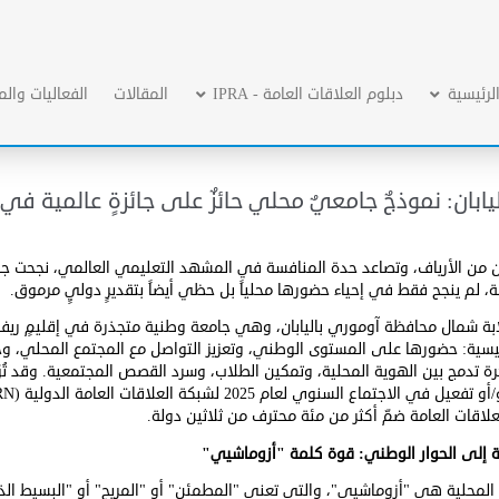
لرئيسية
دبلوم العلاقات العامة - IPRA
المقالات
الفعاليات والم
اليابان: نموذجٌ جامعيٌ محلي حائزٌ على جائزةٍ عالمية في
ن من الأرياف، وتصاعد حدة المنافسة في المشهد التعليمي العالمي، نجحت ج
مة، لم ينجح فقط في إحياء حضورها محلياً بل حظي أيضاً بتقديرٍ دوليٍ مرموق.
ابة شمال محافظة آوموري باليابان، وهي جامعة وطنية متجذرة في إقليمٍ ريف
 رئيسية: حضورها على المستوى الوطني، وتعزيز التواصل مع المجتمع المحلي، و
كرة تدمج بين الهوية المحلية، وتمكين الطلاب، وسرد القصص المجتمعية. وقد تُ
السنوي لعام 2025 لشبكة العلاقات العامة الدولية (
RN
لاقات العامة ضمّ أكثر من مئة محترف من ثلاثين دولة.
ة إلى الحوار الوطني: قوة كلمة "أزوماشيي"
المحلية هي "أزوماشيي"، والتي تعني "المطمئن" أو "المريح" أو "البسيط ال