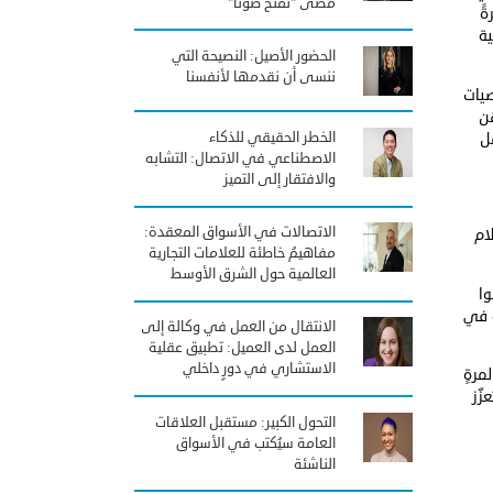
مضى "نمنحُ صوتاً"
ً
ية
الحضور الأصيل: النصيحة التي
ننسى أن نقدمها لأنفسنا
صيات
هن
الخطر الحقيقي للذكاء
ل
الاصطناعي في الاتصال: التشابه
والافتقار إلى التميز
الاتصالات في الأسواق المعقدة:
ام
مفاهيمُ خاطئة للعلامات التجارية
العالمية حول الشرق الأوسط
وا
ة في
الانتقال من العمل في وكالة إلى
العمل لدى العميل: تطبيق عقلية
الاستشاري في دورٍ داخلي
مرةٍ
ّز
التحول الكبير: مستقبل العلاقات
العامة سيُكتب في الأسواق
الناشئة