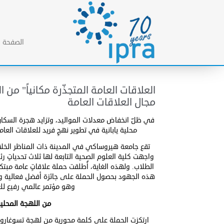
الصفحة ا
العلاقات العامة المتجذّرة مكانياً" من 
مجال العلاقات العامة
في ظلّ انخفاض معدلات المواليد، وتزايد هجرة السكا
محلية يابانية في تطوير نهجٍ فريد للعلاقات العا
تقع جامعة هيروساكي في المدينة ذات المناظر الخل
واجهت كلية العلوم الصحية التابعة لها ثلاث تحدياتٍ
الطلاب. ولهذه الغاية، أُطلقت حملة علاقاتٍ عامة مبت
هذه الجهود بحصول الحملة على جائزة أفضل فعالية و/أو تفعيل في الاجتماع 
وهو مؤتمر عالمي رفيع للع
من اللهجة المحلي
ارتكزت الحملة على كلمة محورية من لهجة تسوغارو 