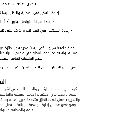
تتحدى العلاقات العامة ال
• إعادة التفكير في المحلية والنظر إليها
• إعادة صياغة التواصل ليكون أداةً 
• إعادة الاستثمار في المواهب والتركيز على تنمي
قصة جامعة هيروساكي ليست مجرد فوز بجائزة دولية
العملية، واستعادة لقوة المكان في صميم استراتيجيات
تقدم العلاقات العامة المتجذرة
في بعض الأحيان، يكون لأصغر المدن أكبر القصص تأ
الم
كويتشي إيواساوا، الرئيس والمدير التنفيذي لشركة
بخبرة واسعة في العلاقات العامة الرقمية والعالمية
والسويد). عمل في مناطق متعددة حول العالم بما في ذ
وهو عضو مجلس إدارة الجمعية اليابانية للاتصال ا
العامة والصحافة والتواص