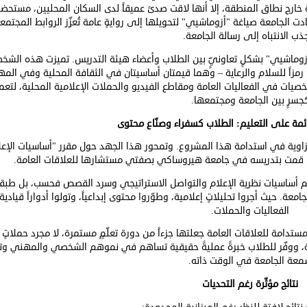
ارج نطاق المنطقة، إلا أنها لاقت صدىً عميقاً لدى السكان المحليين، مستحضرة
ادت الجامعة صياغة "أزوماشيي" لتحويلها إلى روايةٍ عامة تُعزِّز الروابط المجتمع
ذب الانتباه إلى رسالة الجامعة.
وماشيي" بشكلٍ تعاونيٍّ بين الطلاب وأعضاء هيئة التدريس. تميزت هذه الشخ
رمزاً للسلام والرعاية – وهما قيمتان أساسيتان في الثقافة المحلية وفي الم
يات في الفعاليات العامة ومقاطع الفيديو والحملات الإعلامية المحلية، لتعم
جسرٍ بين الجامعة ومجتمعها.
ائمة على التعليم: الطلاب كسفراء وصنّاع محتوى
لزاوية في استدامة هذا المشروع. وتمحور هذا الجهد حول مقرر "أساسيات الإعل
ذي قمت بتدريسه في جامعة هيروساكي بصفتي مستشارها للعلاقات العامة.
ّم أساسيات نظرية الإعلام والتواصل الاستراتيجي وسرد القصص فحسب، بل طبق
ة. حيث أجروا تحليلاتٍ إعلامية، وطوّروا محتوى إبداعياً، وتولوا أدواراً قيادي
الفعاليات والحملات.
امة للعلاقات العامة جعلتها جزءاً من دورة تعلّمٍ مستمرة، لا مجرد حملاتٍ ل
ة، ووفّر للطلاب خبرةً عمليةً حقيقية تساهم في نموهم الشخصي والمهني وتعز
عة الجامعة في الوقت ذاته.
نتائج مؤثّرة رغم التحديات