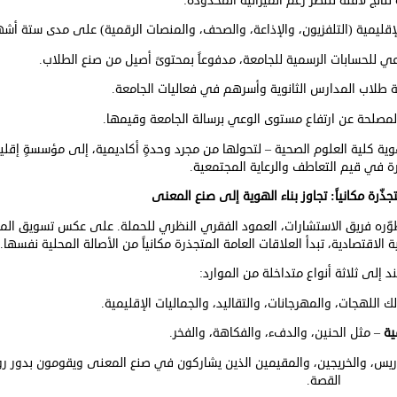
تائج لافتة للنظر رغم الميزانية المحدودة:
إقليمية (التلفزيون، والإذاعة، والصحف، والمنصات الرقمية) على مدى ستة أشه
عي للحسابات الرسمية للجامعة، مدفوعاً بمحتوىً أصيل من صنع الطلاب.
 طلاب المدارس الثانوية وأسرهم في فعاليات الجامعة.
مصلحة عن ارتفاع مستوى الوعي برسالة الجامعة وقيمها.
ية كلية العلوم الصحية – لتحولها من مجرد وحدةٍ أكاديمية، إلى مؤسسةٍ إقلي
ة في قيم التعاطف والرعاية المجتمعية.
جذّرة مكانياً: تجاوز بناء الهوية إلى صنع المعنى
ي طوّره فريق الاستشارات، العمود الفقري النظري للحملة. على عكس تسويق الم
ة الاقتصادية، تبدأ العلاقات العامة المتجذرة مكانياً من الأصالة المحلية نفسها.
إلى ثلاثة أنواع متداخلة من الموارد:
 اللهجات، والمهرجانات، والتقاليد، والجماليات الإقليمية.
ية
– مثل الحنين، والدفء، والفكاهة، والفخر.
ريس، والخريجين، والمقيمين الذين يشاركون في صنع المعنى ويقومون بدور رو
القصة.