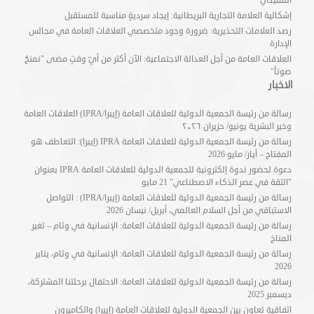
التنفيذي
إشكالية العلامة التجارية البريطانية: إيجاد سرديةٍ مناسبة للمستقبل
رصد العلامات التحذيرية: ضرورة وجود متخصصي العلاقات العامة في مجالس
الإدارة
العلاقات العامة من أجل العدالة الاجتماعية: الآن أكثر من أيّ وقتٍ مضى "نمنحُ
صوتاً"
الاخبار
رسالة من رئيسة الجمعية الدولية للعلاقات العامة (إيبرا/IPRA) العلاقات العامة
وخير البشرية يونيو/ حزيران ٢٠٢٦
رسالة من رئيسة الجمعية الدولية للعلاقات العامة IPRA (إيبرا): التعاطف هو
المفتاح – أيار/ مايو 2026
دعوة لحضور ندوة إلكترونية للجمعية الدولية للعلاقات العامة IPRA بعنوان
"الثقة في عصر الذكاء الاصطناعي" 21 مايو
رسالة من رئيسة الجمعية الدولية للعلاقات العامة (إيبرا/IPRA) : التواصل
الاستباقي من أجل السلام العالمي، أبريل/ نيسان 2026
رسالة من رئيسة الجمعية الدولية للعلاقات العامة: الإنسانية في وئام – تغير
المناخ
رسالة من رئيسة الجمعية الدولية للعلاقات العامة: الإنسانية في وئام، يناير
2026
رسالة من رئيسة الجمعية الدولية للعلاقات العامة: الاحتفال برحلتنا المشتركة،
ديسمبر 2025
اتفاقية تعاون بين الجمعية الدولية للعلاقات العامة (إيبرا) والكاميرون