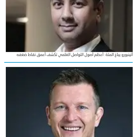
أتينبورو يبلغ المئة: أعظم أصول التواصل العلمي تكشف أعمق نقاط ضعفه