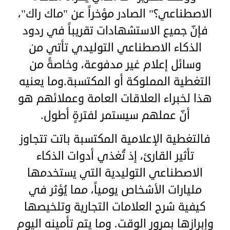
الاصطناعي؟" الصادر مؤخراً عن "ماك راك"،
فإنّ جميع الاستشهادات تقريباً في ردود
الذكاء الاصطناعي التوليدي تأتي من
وسائل إعلام غير مدفوعة، وخاصةً من
التغطية المملوكة أو المكتسبة.وما يعنيه
هذا لخبراء العلاقات العامة وعملائهم هو
أنّ عملهم سيستمر لفترةٍ أطول.
فالتغطية الإعلامية المكتسبة باتت تتجاوز
تأثير القارئ، إذ تُغذي أدوات الذكاء
الاصطناعي التوليدية التي يستخدمها
مليارات الأشخاص يومياً، مما يُؤثر في
كيفية شرح العلامات التجارية وتلخيصها
وإبرازها بمرور الوقت. وما يتم تأمينه اليوم