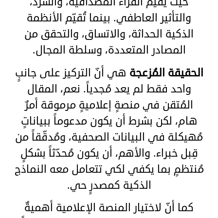
حيث يُقيّم القرّاء المصداقية، والسرد،
والتأثير العاطفي. بينما تُقيّم الأنظمة
الذكية الحداثة، والاتساق، والتحقق من
المصادر المتعددة، وسلطة المجال.
الحقيقة المُزعجة
هي أنّ التركيز على جانبٍ
واحد فقط لم يعد مُجدياً. نعم، المقال
المُتقن في منصةٍ إعلاميةٍ مرموقة أمرٌ
هام، لكن بشرط أن يكون مدعوماً ببياناتٍ
مُهيكلة في البيانات الصحفية، ومُدقّقاً من
قِبل خبراء. والأهم، أن يكون مُحدّثاً بشكلٍ
مُنتظمٍ بما يكفي لكي تتعامل معه النماذج
الذكية كمصدرٍ حي.
كما أنّ لاختيار المنصة الإعلامية أهميةٌ