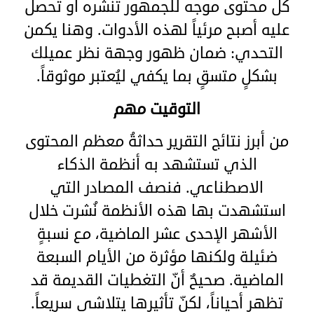
كل محتوى موجه للجمهور تنشره أو تحصل
عليه أصبح مرئياً لهذه الأدوات. وهنا يكمن
التحدي: ضمان ظهور وجهة نظر عميلك
بشكلٍ متسقٍ بما يكفي ليُعتبر موثوقاً.
التوقيت مهم
من أبرز نتائج التقرير حداثةُ معظم المحتوى
الذي تستشهد به أنظمة الذكاء
الاصطناعي. فنصف المصادر التي
استشهدت بها هذه الأنظمة نُشرت خلال
الأشهر الإحدى عشر الماضية، مع نسبةٍ
ضئيلة ولكنها مؤثرة من الأيام السبعة
الماضية. صحيحٌ أنّ التغطيات القديمة قد
تظهر أحياناً، لكنّ تأثيرها يتلاشى سريعاً.