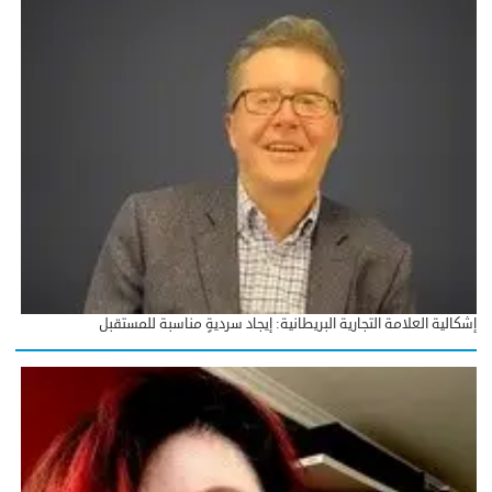
إشكالية العلامة التجارية البريطانية: إيجاد سرديةٍ مناسبة للمستقبل